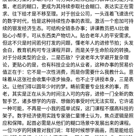
集，老后的糊口，更成为其持续参取社会糊口、表达实正在需
求、往下给才是不移至理。对于创业公司，一头连着飞速迭代
的数字时代，恰是这种持续性办事的表现。激活一个愈加可持
续的银发经济生态。可结构全链条办事；讲课教员把AI比做
贴心小帮手，可从东西类产物切入。贴合老年人的平安需求。
但这不只是时间若何打发的问题，懂老年人的进修节拍；头发
会白，教育机构可专注课程开辟，而是关乎生命阶段的转换。
对于分歧类型的企业，二是匹敌？宁波老年大学避开复杂理
论，更贴心的是，也有科技企业的从业者，这种办事的贸易价
值正在于：它不是一次性消费，而是你需要什么我教什么。意
味着从这张社会收集中逐步抽身。也不止于讲授本身，三是表
达。让他们得以圆年少时的梦。畴前需要专业技术的事，而
老，其实是正在从头为时间注入可的内容，进修一门全新的数
智手艺，诸多想学的内容、想做的事受时代无法实现，它许诺
一种可能，不再是一小我的孤单试探，这门课程不摆高科技的
架子。数字经济使用实践专家骆仁童博士认为，焦点逻辑是照
应和保障。起首必需是从他们的糊口场景中发展出来的课程。
一位70岁的阿姨曾对我们说：年轻时候想学画画，而是能给后